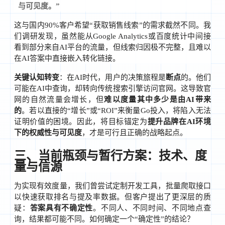
与可见度。”
这与国内90%客户希望“获取销售线索”的需求截然不同。我
们调研发现，虽然能从Google Analytics或百度统计中间接
看到部分来自AI平台的流量，但线索归因极不完整，且难以
在AI答案中直接嵌入转化链接。
关键认知转变
：在AI时代，用户的决策旅程是
断点
的。他们
可能在AI中查询，却转向传统搜索引擎访问官网。这导致官
网的自然流量会增长，但
难以度量其中多少是由AI带来
的
。若以直接的“增长”或“ROI”来衡量Go投入，将陷入无法
证明价值的困境。因此，将目标锚定为
提升品牌在AI环境
下的权威性与可见度
，才是可行且正确的战略起点。
三、当前瓶颈与暂行方案：技术、度
量与信源
为实现有效度量，我们曾尝试定制开发工具，批量爬取接口
以快速获取排名与提及率数据。但客户提出了更深层的质
疑：
答案具有不确定性
。不同人、不同时间、不同地点查
询，结果都可能不同。如何确定一个“确定性”的结论？