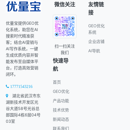
微信关注
友情链
接
优量宝提供GEO优
GEO优化
化系统，助您在AI
系统
搜索时代精准获
企业店铺
客；结合AI营销与
扫一扫关注
AI写作系统，一键
AI导航
我们
生成优质内容并智
快速导
能发布至自媒体平
台，打造高效营销
航
闭环。
首页
17771543216
GEO优化
湖北省武汉市东
产品功能
湖新技术开发区光
谷大道58号光谷总
技术优势
部国际4栋6层04号
新闻动态
03室
联系我们