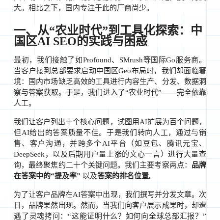
大。相比之下，国内专注于此的厂商尚少。
一、从“农业时代”到工具化探索：中
国区AI SEO的实践与困惑
最初，我们接触了如Profound、SMrush等国际Go服务商。
当客户接到总部要求启动中国区Geo布局时，我们却面临窘
境：国内市场缺乏高效的工具进行内容生产、分发、数据洞
察与答案获取。于是，我们进入了“农业时代”——完全依靠
人工。
我们让客户列出十个核心问题，试图用AI扩展为百个问题，
但AI给出的答案质量不佳。于是我们转向人工，通过与销
售、客户沟通，并跨多个AI平台（如豆包、腾讯元宝、
DeepSeek，以及后期用户量上涨的文心一言）进行大量查
询，最终聚焦约二十个关键问题。我们主要考察两点：
品牌
在答案中的“提及率”
以及
答案的排名位置
。
为了让客户品牌在AI答案中出现，我们撰写并分发文章。次
日，品牌果然出现。然而，当我们向客户展示成果时，却遭
遇了灵魂拷问：“这能证明什么？如何向全球总部汇报？”