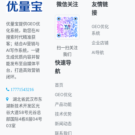
微信关注
友情链
接
优量宝提供GEO优
GEO优化
化系统，助您在AI
系统
搜索时代精准获
企业店铺
客；结合AI营销与
扫一扫关注
AI写作系统，一键
AI导航
我们
生成优质内容并智
快速导
能发布至自媒体平
台，打造高效营销
航
闭环。
首页
17771543216
GEO优化
湖北省武汉市东
产品功能
湖新技术开发区光
谷大道58号光谷总
技术优势
部国际4栋6层04号
新闻动态
03室
联系我们