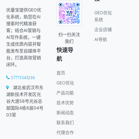
优量宝提供GEO优
GEO优化
化系统，助您在AI
系统
搜索时代精准获
企业店铺
客；结合AI营销与
扫一扫关注
AI写作系统，一键
AI导航
我们
生成优质内容并智
快速导
能发布至自媒体平
台，打造高效营销
航
闭环。
首页
17771543216
GEO优化
湖北省武汉市东
产品功能
湖新技术开发区光
谷大道58号光谷总
技术优势
部国际4栋6层04号
新闻动态
03室
联系我们
代理合作