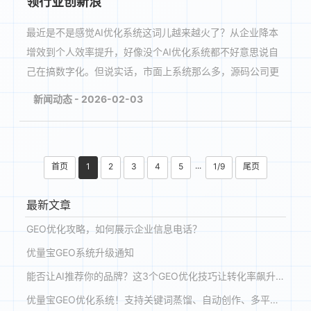
领行业创新浪
最近是不是感觉AI优化系统这词儿越来越火了？从企业降本
增效到个人效率提升，好像没个AI优化系统都不好意思说自
己在搞数字化。但说实话，市面上系统那么多，源码公司更
是鱼龙混杂，到底哪家靠谱？今天咱们就掰扯掰扯···
新闻动态 - 2026-02-03
首页
1
2
3
4
5
1/9
尾页
···
最新文章
GEO优化攻略，如何展示企业信息电话？
优量宝GEO系统升级通知
能否让AI推荐你的品牌？这3个GEO优化技巧让转化率飙升180%
优量宝GEO优化系统！支持关键词蒸馏、自动创作、多平台投喂与收录，助力品牌在 DeepSeek、豆包等大模型优先推荐